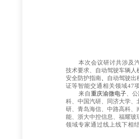
本次会议研讨共涉及
技术要求、
自动驾驶车辆人
安全防护指南
、
自动驾驶出
证
等智能交通相关领域
47
来自
重庆渝微电子
、公
科、
中国汽研
、同济大学、
研、
青岛海信、
中路高科
、
能、浙大中控信息、
福耀玻
领域专家通过线上线下相