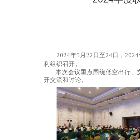
20
24
年
5
月
2
2
日至
2
4
日，
202
4
利组织召开。
本次会议重点围绕低空出行、
开交流和讨论。