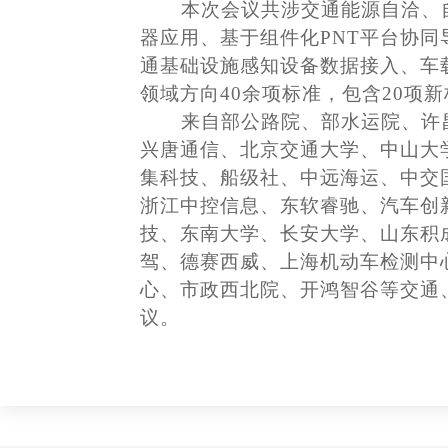
本次会议共涉交通能源自洽、
器应用、
基于组件化
PNT平台协
通基础设施感知设备数据接入、车载
领域方向
40余项标准，包含20项
来自部公路院、
部水运院
、
许
兴唐通信
、北京交通大学、中山大
集
科技
、
船级社
、
中远海运、中交
浙江中控信息、东软睿驰
、汽车创
技、
东南大学
、
长安大学、
山东积
驾、德赛西威、上海机动车检测中
心、市政西北院、
开鸿智谷
等交通
议。